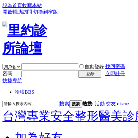
設為首頁
收藏本站
開啟輔助訪問
切換到窄版
找回密碼
自動登錄
密碼
立即註冊
登錄
快捷導航
論壇
BBS
搜索
熱搜:
活動
交友
discuz
搜索
台灣專業安全整形醫美診
加為好友