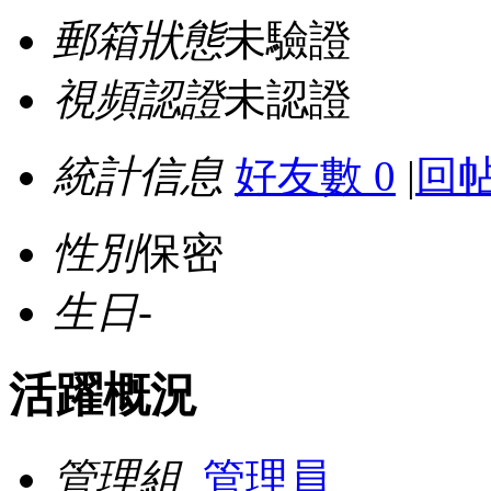
郵箱狀態
未驗證
視頻認證
未認證
統計信息
好友數 0
|
回帖
性別
保密
生日
-
活躍概況
管理組
管理員