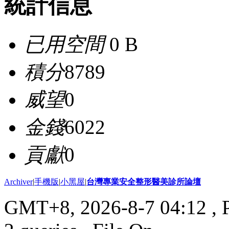
統計信息
已用空間
0 B
積分
8789
威望
0
金錢
6022
貢獻
0
Archiver
|
手機版
|
小黑屋
|
台灣專業安全整形醫美診所論壇
GMT+8, 2026-8-7 04:12
, 