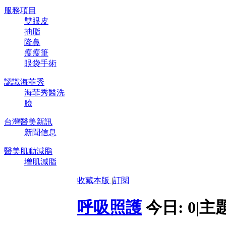
服務項目
雙眼皮
抽脂
隆鼻
瘦瘦筆
眼袋手術
認識海菲秀
海菲秀醫洗
臉
台灣醫美新訊
新聞信息
醫美肌動減脂
增肌減脂
收藏本版
|
訂閱
呼吸照護
今日:
0
|
主