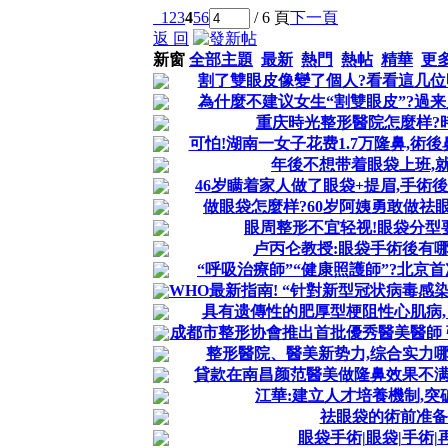
1
2
3
4
5
6
/ 6 頁
下一頁
返 回
新窗
全部主題
最新
熱門
熱帖
精華
更
割了雙眼皮像變了個人?看看這几位
為什麼不建议女生“割雙眼皮”?過
重庆時光整形醫院怎麼样?
可怕!湖南一女子花费1.7万隆鼻,術後
年後不想带着眼袋上班,
46岁瞒着家人做了眼袋+提眉,手術
做眼袋怎麼样?60岁阿姨勇敢做祛眼
眼周整形不宜轻视!眼袋分型
卢丙仑教授:眼袋手術後有
“呼吸治療師”“健康照護師”?北京首
WHO最新指南! “针對新型冠状病毒感染
具有遗傳性的肥厚型梗阻性心肌病
成都市整形协會推出首批優秀醫美醫師
整形醫院、醫美新势力,综合实力
貸款在南昌颜范醫美做隆鼻效果不满
江華:建立人才培養機制,
祛眼袋的術前准备
眼袋手術|眼袋|手術|