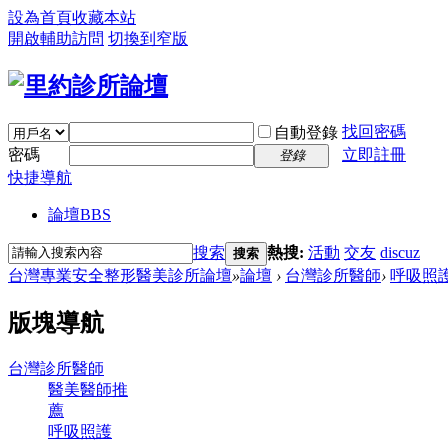
設為首頁
收藏本站
開啟輔助訪問
切換到窄版
找回密碼
自動登錄
密碼
立即註冊
登錄
快捷導航
論壇
BBS
搜索
熱搜:
活動
交友
discuz
搜索
台灣專業安全整形醫美診所論壇
»
論壇
›
台灣診所醫師
›
呼吸照
版塊導航
台灣診所醫師
醫美醫師推
薦
呼吸照護